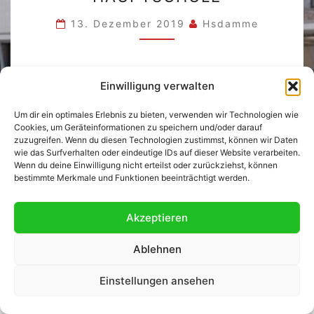
DIE
HAUPTSCHULE
13. Dezember 2019
Hsdamme
Unsere Schule ist mit dem innogy
Einwilligung verwalten
Klimaschutzpreis 2019 ausgezeichnet worden.
Um dir ein optimales Erlebnis zu bieten, verwenden wir Technologien wie
Cookies, um Geräteinformationen zu speichern und/oder darauf
zuzugreifen. Wenn du diesen Technologien zustimmst, können wir Daten
wie das Surfverhalten oder eindeutige IDs auf dieser Website verarbeiten.
Wenn du deine Einwilligung nicht erteilst oder zurückziehst, können
bestimmte Merkmale und Funktionen beeinträchtigt werden.
© 2026
|
Stolz präsentiert von
WordPress
|
Theme:
Nisarg
Akzeptieren
Ablehnen
Einstellungen ansehen