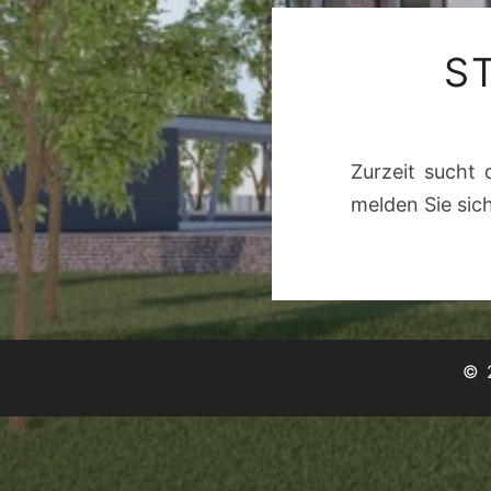
S
Zurzeit sucht 
melden Sie sic
© 