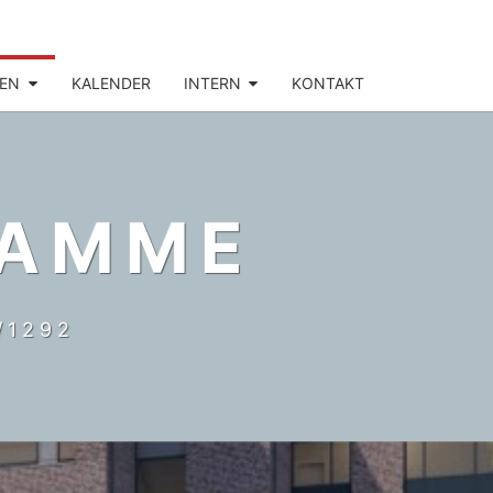
EN
KALENDER
INTERN
KONTAKT
DAMME
/1292