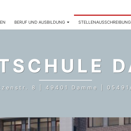
NEN
BERUF UND AUSBILDUNG
STELLENAUSSCHREIBUNG
TSCHULE 
tzenstr. 8 | 49401 Damme | 05491