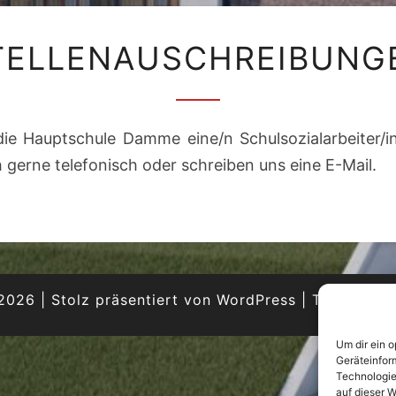
STELLENAUSCHREIB
TELLENAUSCHREIBUNG
die Hauptschule Damme eine/n Schulsozialarbeiter/in
h gerne telefonisch oder schreiben uns eine E-Mail.
2026
|
Stolz präsentiert von
WordPress
|
Theme:
Nis
Um dir ein 
Geräteinfor
Technologie
auf dieser W