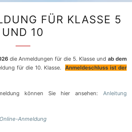
SCHULANMELDUNG
DUNG FÜR KLASSE 5
FÜR
UND 10
KLASSE
5
UND
10
2026
die Anmeldungen für die 5. Klasse und
ab dem
ldung für die 10. Klasse.
Anmeldeschluss ist der
anmeldung können Sie hier ansehen:
Anleitung
Online-Anmeldung