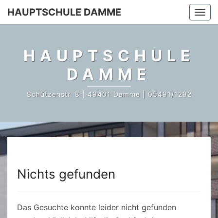
Skip
HAUPTSCHULE DAMME
Togg
to
navi
content
HAUPTSCHULE
DAMME
Schützenstr. 8 | 49401 Damme | 05491/1292
Nichts gefunden
Nichts
gefunden
Das Gesuchte konnte leider nicht gefunden