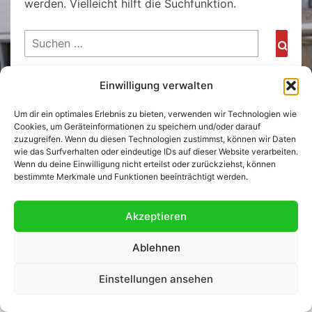
werden. Vielleicht hilft die Suchfunktion.
Suchen
Such
nach:
Einwilligung verwalten
© 2026
|
Stolz präsentiert von
WordPress
|
Theme:
Nisarg
Um dir ein optimales Erlebnis zu bieten, verwenden wir Technologien wie
Cookies, um Geräteinformationen zu speichern und/oder darauf
zuzugreifen. Wenn du diesen Technologien zustimmst, können wir Daten
wie das Surfverhalten oder eindeutige IDs auf dieser Website verarbeiten.
Wenn du deine Einwilligung nicht erteilst oder zurückziehst, können
bestimmte Merkmale und Funktionen beeinträchtigt werden.
Akzeptieren
Ablehnen
Einstellungen ansehen