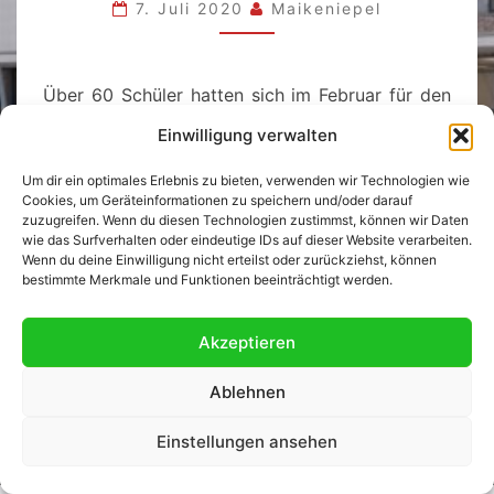
CHALLENGE!
7. Juli 2020
Maikeniepel
Über 60 Schüler hatten sich im Februar für den
Wettbewerb „The Big Challenge“ angemeldet.
Einwilligung verwalten
Mit Spannung wurde dem Wettbewerb
Um dir ein optimales Erlebnis zu bieten, verwenden wir Technologien wie
entgegengefiebert, aber dann kam alles anders.
Cookies, um Geräteinformationen zu speichern und/oder darauf
Das Corona-Virus machte allen einen Strich
zuzugreifen. Wenn du diesen Technologien zustimmst, können wir Daten
wie das Surfverhalten oder eindeutige IDs auf dieser Website verarbeiten.
durch die Rechnung und der Wettbewerb wurde
Wenn du deine Einwilligung nicht erteilst oder zurückziehst, können
nach Hause verschoben.
bestimmte Merkmale und Funktionen beeinträchtigt werden.
Akzeptieren
Ablehnen
© 2026
|
Stolz präsentiert von
WordPress
|
Theme:
Einstellungen ansehen
Nisarg