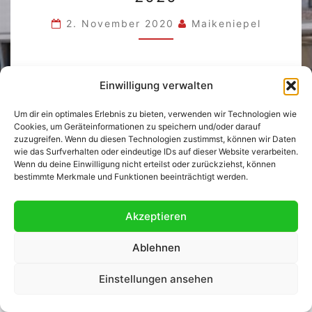
MARKT
2020
2. November 2020
Maikeniepel
Die Hauptschule Damme hat sich entschlossen,
Einwilligung verwalten
den adventlichen Markt in diesem Jahr ausfallen
Um dir ein optimales Erlebnis zu bieten, verwenden wir Technologien wie
zu lassen. Aufgrund der hohen Infektionszahlen
Cookies, um Geräteinformationen zu speichern und/oder darauf
gibt es keine Möglichkeit, den Markt risikofrei zu
zuzugreifen. Wenn du diesen Technologien zustimmst, können wir Daten
wie das Surfverhalten oder eindeutige IDs auf dieser Website verarbeiten.
veranstalten.
Wenn du deine Einwilligung nicht erteilst oder zurückziehst, können
bestimmte Merkmale und Funktionen beeinträchtigt werden.
Akzeptieren
Ablehnen
© 2026
|
Stolz präsentiert von
WordPress
|
Theme:
Nisarg
Einstellungen ansehen