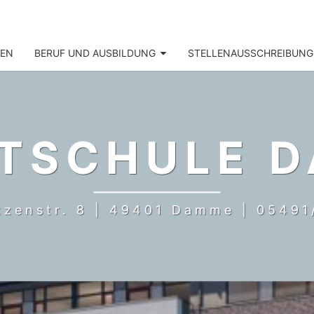
NEN
BERUF UND AUSBILDUNG
STELLENAUSSCHREIBUNG
TSCHULE 
tzenstr. 8 | 49401 Damme | 05491