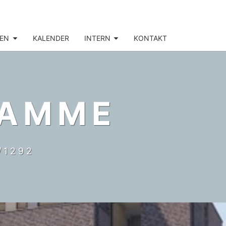
EN
KALENDER
INTERN
KONTAKT
DAMME
/1292