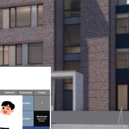
20
In
Neues