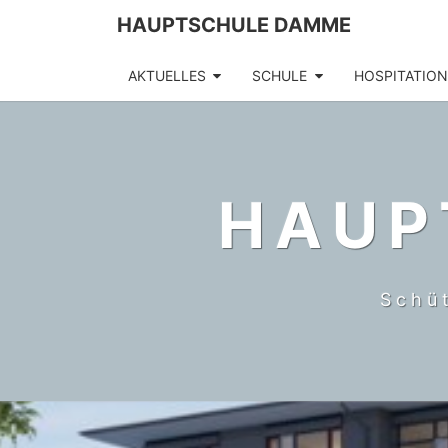
HAUPTSCHULE DAMME
AKTUELLES
SCHULE
HOSPITATIO
HAUP
Schü