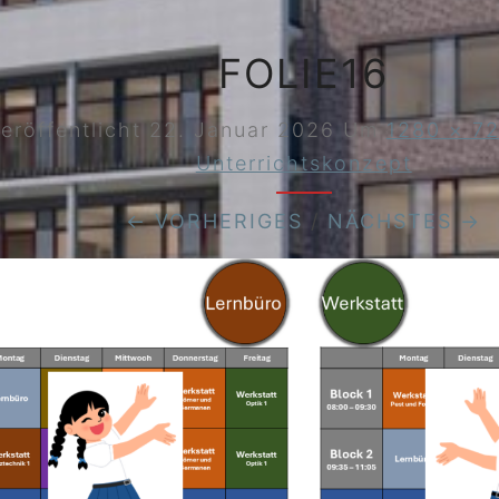
FOLIE16
eröffentlicht
22. Januar 2026
Um
1280 × 7
Unterrichtskonzept
← VORHERIGES
/
NÄCHSTES →